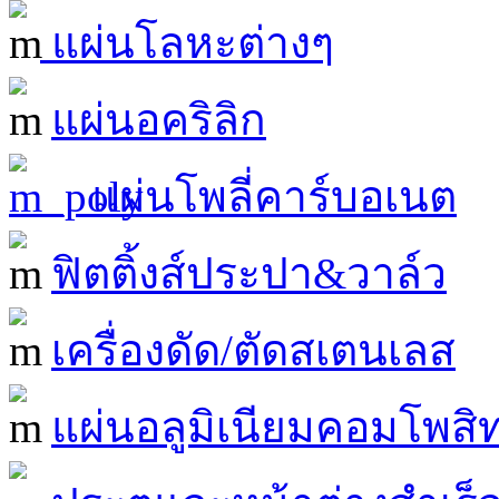
แผ่นโลหะต่างๆ
แผ่นอคริลิก
แผ่นโพลี่คาร์บอเนต
ฟิตติ้งส์ประปา&วาล์ว
เครื่องดัด/ตัดสเตนเลส
แผ่นอลูมิเนียมคอมโพสิ