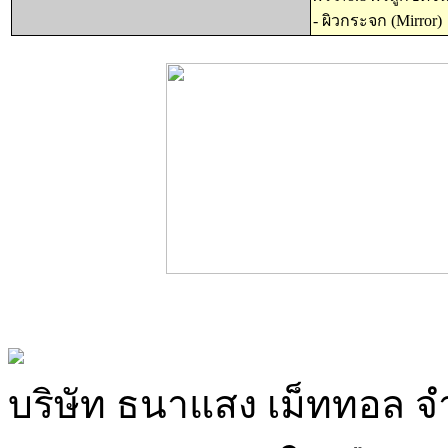
- ผิวกระจก (Mirror)
บริษัท ธนาแสง เม็ททอล จ